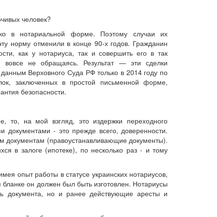
рчивых человек?
ко в нотариальной форме. Поэтому случаи их
ту норму отменили в конце 90-х годов. Гражданин
сти, как у нотариуса, так и совершить его в так
 вовсе не обращаясь. Результат — эти сделки
 данным Верховного Суда РФ только в 2014 году по
лок, заключенных в простой письменной форме,
антия безопасности.
е, то, на мой взгляд, это издержки переходного
 документами - это прежде всего, доверенности.
ым документам (правоустанавливающие документы).
ся в залоге (ипотеке), по несколько раз - и тому
 имея опыт работы в статусе украинских нотариусов,
м бланке он должен был быть изготовлен. Нотариусы
ть документа, но и ранее действующие аресты и