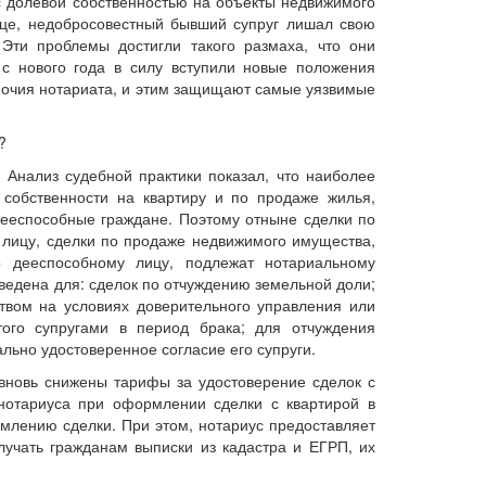
с долевой собственностью на объекты недвижимого
ице, недобросовестный бывший супруг лишал свою
Эти проблемы достигли такого размаха, что они
 с нового года в силу вступили новые положения
очия нотариата, и этим защищают самые уязвимые
?
 Анализ судебной практики показал, что наиболее
собственности на квартиру и по продаже жилья,
дееспособные граждане. Поэтому отныне сделки по
 лицу, сделки по продаже недвижимого имущества,
 дееспособному лицу, подлежат нотариальному
ведена для: сделок по отчуждению земельной доли;
вом на условиях доверительного управления или
ого супругами в период брака; для отчуждения
льно удостоверенное согласие его супруги.
вновь снижены тарифы за удостоверение сделок с
 нотариуса при оформлении сделки с квартирой в
рмлению сделки. При этом, нотариус предоставляет
лучать гражданам выписки из кадастра и ЕГРП, их