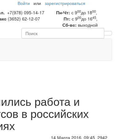
Войти
или
зарегистрироваться
00
00
ел.
+7(978) 095-14-17
Пн-Чт:
с 9
до 18
,
00
45
акс
(3652) 62-12-07
Пт:
с 9
до 16
,
Сб-вс:
выходной
ились работа и
сов в российских
иях
14 Марта 2016, 09:45
2942