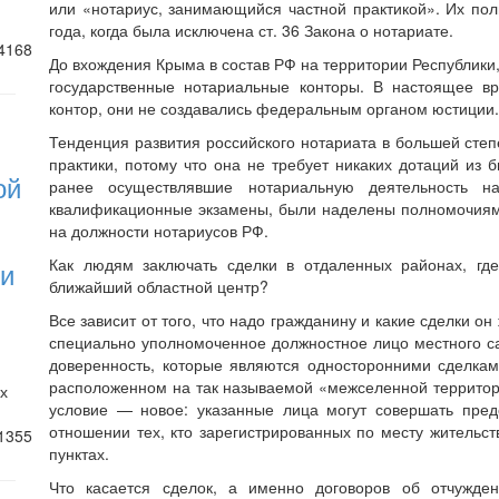
или «нотариус, занимающийся частной практикой». Их пол
года, когда была исключена ст. 36 Закона о нотариате.
4168
До вхождения Крыма в состав РФ на территории Республики,
государственные нотариальные конторы. В настоящее в
контор, они не создавались федеральным органом юстиции.
Тенденция развития российского нотариата в большей сте
практики, потому что она не требует никаких дотаций из 
ой
ранее осуществлявшие нотариальную деятельность н
квалификационные экзамены, были наделены полномочиям
на должности нотариусов РФ.
Как людям заключать сделки в отдаленных районах, где
 и
ближайший областной центр?
Все зависит от того, что надо гражданину и какие сделки о
специально уполномоченное должностное лицо местного с
доверенность, которые являются односторонними сделкам
расположенном на так называемой «межселенной территор
х
условие — новое: указанные лица могут совершать пред
отношении тех, кто зарегистрированных по месту жительс
1355
пунктах.
Что касается сделок, а именно договоров об отчужде