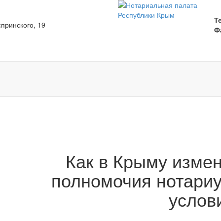
Т
спринского, 19
Ф
Как в Крыму измен
полномочия нотариу
услов