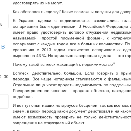
удостоверять их не могут.
Как обезопасить сделку? Какие возможны ловушки для дове
В Украине сделки с недвижимостью заключались толь
оспаривания были единичными. В Российской Федерации э
имеет право удостоверить договор отчуждения недвижимо
называемой «простой письменной форме», к нотариусу
 в
оспаривают с каждым годом все в больших количествах. По
сравнению с 2013 годом количество оспариваемых сде
выросло на 43 %. Нотариально заверенная сделка — это гар
Почему такой всплеск махинаций с недвижимостью?
Всплеск, действительно, большой. Если говорить о Крым
40
30
периода. Все чаще нотариусы сталкиваются с фальшивыми
Отдельные лица хотят продать недвижимость по поддельн
Распространенное явление - продажа объектов, находящих
подобное.
И вот тут опыт наших нотариусов бесценен, так как все мы,
знаем, в какой период какой документ действовал и на како
имеют возможность проверить не только действительнос
запрещения на отчуждаемый объект.