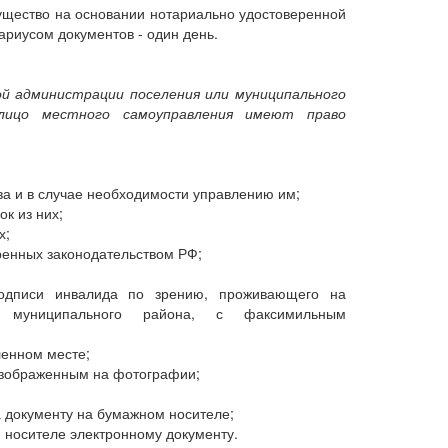
ущество на основании нотариально удостоверенной
тариусом документов - один день.
ой администрации поселения или муниципального
 лицо местного самоуправления имеют право
а и в случае необходимости управлению им;
к из них;
х;
ренных законодательством РФ;
 подписи инвалида по зрению, проживающего на
и муниципального района, с факсимильным
ленном месте;
изображенным на фотографии;
а документу на бумажном носителе;
 носителе электронному документу.