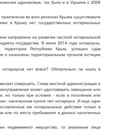
номочия одинаковые, так было и в Украине с 2008
 практически во всех регионах Крыма существовали
ремя в Крыму нет государственных нотариальных
пени направлена на развитие частной нотариальной
бюджета государства. В июне 2014 года нотариусы,
а территории Республики Крым, успешно сдав
и и назначены территориальным органом юстиции
 нотариусов нет вовсе? Обязательно ли ехать в
н желает совершить. Глава местной администрации и
амоуправления может удостоверить завещание или
и, но только при условии - если в поселении или
ии» населенном пункте нет нотариуса. И еще одно
оставленные им нотариальные действия только в
тва или по месту пребывания в данных населенных
нии недвижимого имущества, то указанные лица