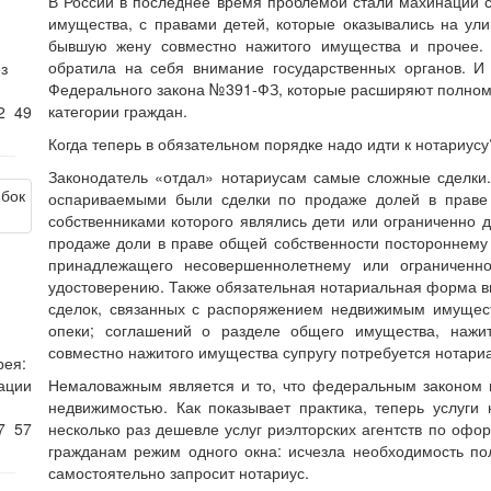
В России в последнее время проблемой стали махинации 
имущества, с правами детей, которые оказывались на ул
бывшую жену совместно нажитого имущества и прочее. 
обратила на себя внимание государственных органов. И
з
Федерального закона №391-ФЗ, которые расширяют полном
категории граждан.
42
49
Когда теперь в обязательном порядке надо идти к нотариусу
Законодатель «отдал» нотариусам самые сложные сделки.
оспариваемыми были сделки по продаже долей в праве 
собственниками которого являлись дети или ограниченно 
продаже доли в праве общей собственности постороннему
принадлежащего несовершеннолетнему или ограниченно
удостоверению. Также обязательная нотариальная форма в
сделок, связанных с распоряжением недвижимым имущест
опеки; соглашений о разделе общего имущества, нажит
совместно нажитого имущества супругу потребуется нотариа
рея:
ации
Немаловажным является и то, что федеральным законом 
недвижимостью. Как показывает практика, теперь услуги
57
57
несколько раз дешевле услуг риэлторских агентств по офо
гражданам режим одного окна: исчезла необходимость по
самостоятельно запросит нотариус.