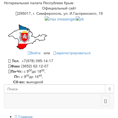
Нотариальная палата Республики Крым
Официальный сайт
295017, г. Симферополь, ул. И.Гаспринского, 19
Войти
или
зарегистрироваться
Тел.
+7(978) 095-14-17
Факс
(3652) 62-12-07
00
00
Пн-Чт:
с 9
до 18
,
00
45
Пт:
с 9
до 16
,
Сб-вс:
выходной
Toggle
navigati
Главная