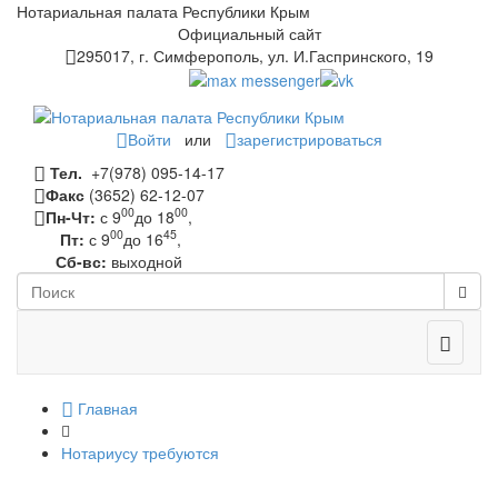
Нотариальная палата Республики Крым
Официальный сайт
295017, г. Симферополь, ул. И.Гаспринского, 19
Войти
или
зарегистрироваться
Тел.
+7(978) 095-14-17
Факс
(3652) 62-12-07
00
00
Пн-Чт:
с 9
до 18
,
00
45
Пт:
с 9
до 16
,
Сб-вс:
выходной
Toggle
navigati
Главная
Нотариусу требуются