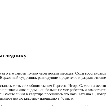
наследнику
ал о его смерти только через восемь месяцев. Суды восстановил
. Верховный суд решил: равнодушие к родителю и разрыв отнош
 осталась жить с их общим сыном Сергеем. Игорь С. жил на лестн
о признали инвалидом – он больше не мог работать и самостояте
 Вместе с ним в квартире поселилась его мать Татьяна С., кото
атизированную квартиру площадью в 40 кв. м.