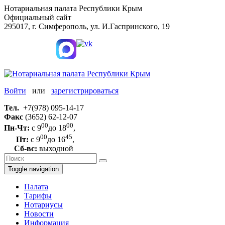
Нотариальная палата Республики Крым
Официальный сайт
295017, г. Симферополь, ул. И.Гаспринского, 19
Войти
или
зарегистрироваться
Тел.
+7(978) 095-14-17
Факс
(3652) 62-12-07
00
00
Пн-Чт:
с 9
до 18
,
00
45
Пт:
с 9
до 16
,
Сб-вс:
выходной
Toggle navigation
Палата
Тарифы
Нотариусы
Новости
Информация