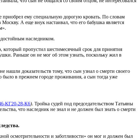
таивала, что сын не общался со своим отцом, не интересовался
аже приобрел ему специальную дорогую кровать. По словам
 в Москву. А еще внук настаивал, что его бабушка является
м».
 недостойным наследником.
го, который пропустил шестимесячный срок для принятия
бушки. Раньше он не мог об этом узнать, поскольку жил в
е нашли доказательств тому, что сын узнал о смерти своего
о было в прежнем городе проживания, а сын тогда уже
 46-КГ20-28-К6
)
. Тройка судей под председательством Татьяны
льства, что наследник не знал и не должен был знать о смерти
следства.
жной осмотрительности и заботливости» он мог и должен был