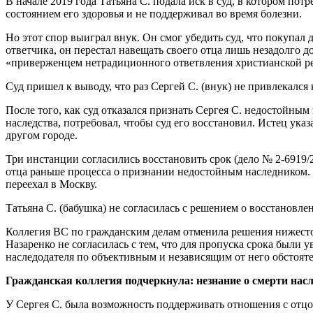
В начале 2019 года Татьяна С. подала иск в суд, в котором по
состоянием его здоровья и не поддерживал во время болезни.
Но этот спор выиграл внук. Он смог убедить суд, что покупал
ответчика, он перестал навещать своего отца лишь незадолго до 
«приверженцем нетрадиционного ответвления христианской рел
Суд пришел к выводу, что раз Сергей С. (внук) не привлекался
После того, как суд отказался признать Сергея С. недостойны
наследства, потребовал, чтобы суд его восстановил. Истец указа
другом городе.
Три инстанции согласились восстановить срок (дело № 2-6919/
отца раньше процесса о признании недостойным наследником. 
переехал в Москву.
Татьяна С. (бабушка) не согласилась с решением о восстановл
Коллегия ВС по гражданским делам отменила решения нижесто
Назаренко не согласилась с тем, что для пропуска срока были 
наследодателя по объективным и независящим от него обстоят
Гражданская коллегия подчеркнула: незнание о смерти насл
У Сергея С. была возможность поддерживать отношения с отцо