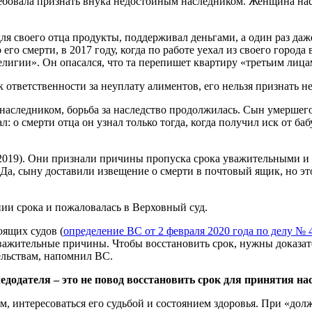
требовала признать внука недостойным наследником. Женщина нас
 для своего отца продукты, поддерживал деньгами, а один раз д
его смерти, в 2017 году, когда по работе уехал из своего города
игии». Он опасался, что та перепишет квартиру «третьим лица
 к ответственности за неуплату алиментов, его нельзя признать
м наследником, борьба за наследство продолжилась. Сын умерше
л: о смерти отца он узнал только тогда, когда получил иск от ба
2019). Они признали причины пропуска срока уважительными и н
Да, сыну доставили извещение о смерти в почтовый ящик, но эт
ении срока и пожаловалась в Верховный суд.
ящих судов (
определение ВС от 2 февраля 2020 года по делу №
уважительные причины. Чтобы восстановить срок, нужны доказате
ельствам, напомнил ВС.
едодателя – это не повод восстановить срок для принятия на
м, интересоваться его судьбой и состоянием здоровья. При «дол