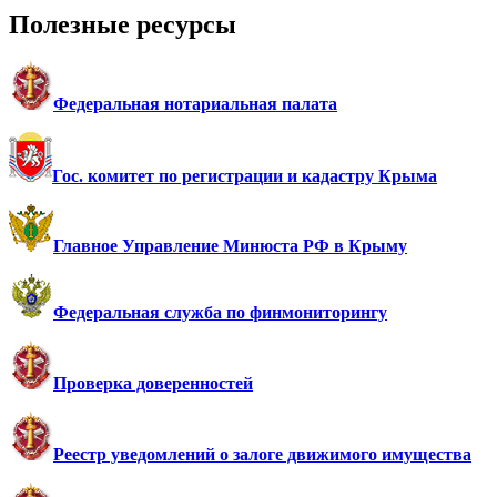
Полезные ресурсы
Федеральная нотариальная палата
Гос. комитет по регистрации и кадастру Крыма
Главное Управление Минюста РФ в Крыму
Федеральная служба по финмониторингу
Проверка доверенностей
Реестр уведомлений о залоге движимого имущества