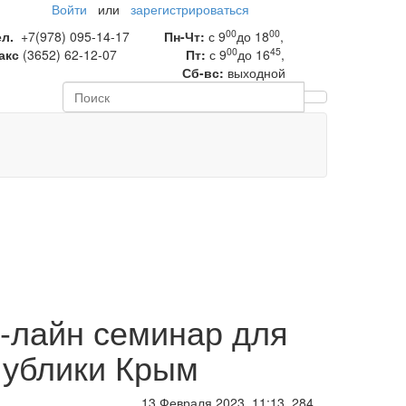
Войти
или
зарегистрироваться
00
00
ел.
+7(978) 095-14-17
Пн-Чт:
с 9
до 18
,
00
45
акс
(3652) 62-12-07
Пт:
с 9
до 16
,
Сб-вс:
выходной
-лайн семинар для
публики Крым
13 Февраля 2023, 11:13
284