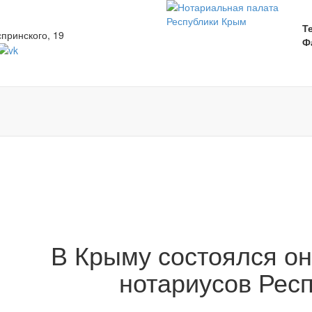
Т
спринского, 19
Ф
В Крыму состоялся он
нотариусов Рес