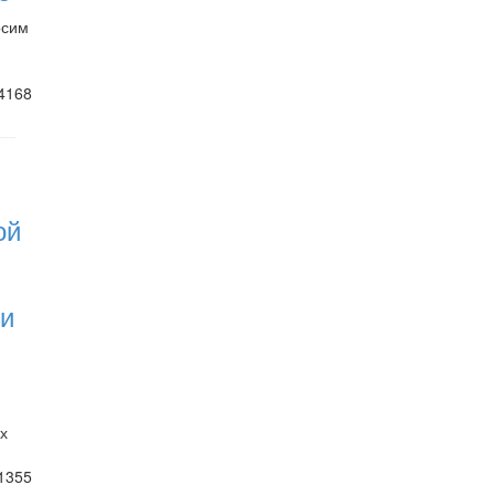
осим
4168
ой
 и
х
1355