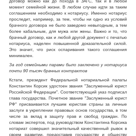
договор можно как до похода в ЗАГС, так и в любой
момент семейной жизни. В любом случае идти за таким
соглашением необходимо к нотариусу. Именно нотариус
проследит, например, за тем, чтобы ни одно из условий
брачного договора не было заведомо невыгодным, а тем
более кабальным, для мужа или жены. Важно и то, что
брачный договор, как и любой другой документ с печатью
нотариуса, наделен повышенной доказательной силой.
Это значит, что риск оспаривания такого соглашения
минимален.
За год семейными парами было заключено у нотариуса
почти 90 тысяч брачных контрактов
Кстати, президент Федеральной нотариальной палаты
Константин Корсик удостоен звания "Заслуженный юрист
Российской Федерации". Соответствующий указ подписал
глава государства. Почетное звание "Заслуженный юрист
РФ" присваивается лучшим юристам страны за личные
заслуги в укреплении правовых основ государства, в том
числе за вклад в защиту прав и свобод граждан. По
словам экспертов, под руководством Константина Корсика
нотариат совершил значительный качественный рывок в
своем развитии, предоставив государству и обществу