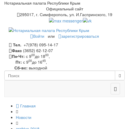
Нотариальная палата Республики Крым
Официальный сайт
295017, г. Симферополь, ул. И.Гаспринского, 19
Войти
или
зарегистрироваться
Тел.
+7(978) 095-14-17
Факс
(3652) 62-12-07
00
00
Пн-Чт:
с 9
до 18
,
00
45
Пт:
с 9
до 16
,
Сб-вс:
выходной
Toggle
navigati
Главная
Новости
archive 2018