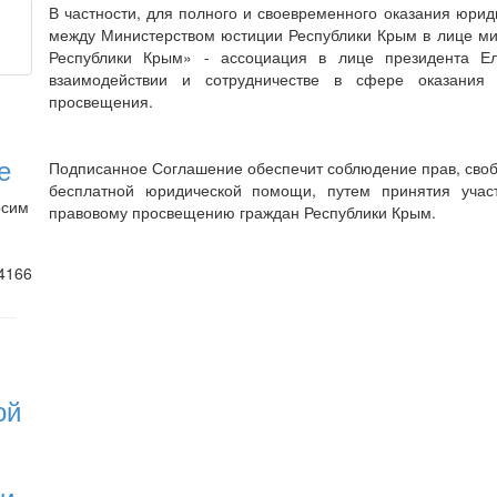
В частности, для полного и своевременного оказания юр
между Министерством юстиции Республики Крым в лице ми
Республики Крым» - ассоциация в лице президента Е
взаимодействии и сотрудничестве в сфере оказания
просвещения.
е
Подписанное Соглашение обеспечит соблюдение прав, своб
бесплатной юридической помощи, путем принятия учас
осим
правовому просвещению граждан Республики Крым.
4166
ой
 и