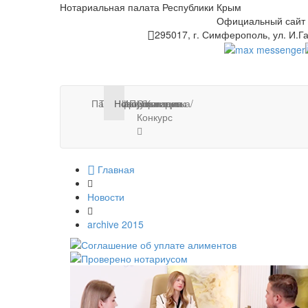
Нотариальная палата Республики Крым
Официальный сайт
295017, г. Симферополь, ул. И.Га
Палата
Тарифы
Нотариусы
Новости
Информация
Публикации
Стажировка/
Контакты
Конкурс
Главная
Новости
archive 2015