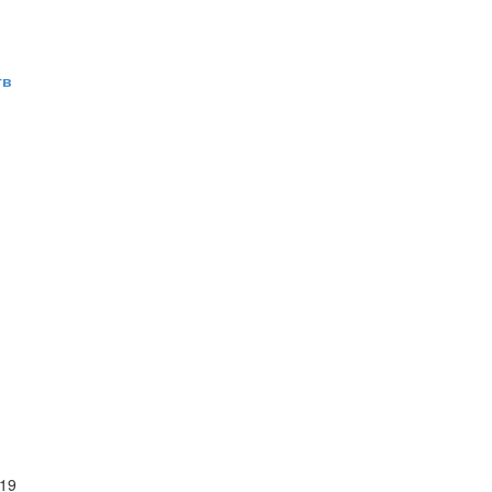
тв
 19