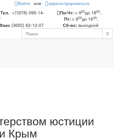
Войти
или
зарегистрироваться
00
00
Тел.
+7(978) 095-14-
Пн-Чт:
с 9
до 18
,
00
45
7
Пт:
с 9
до 16
,
Факс
(3652) 62-12-07
Сб-вс:
выходной
терством юстиции
ки Крым