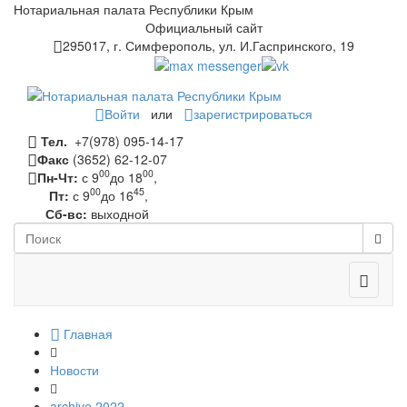
Нотариальная палата Республики Крым
Официальный сайт
295017, г. Симферополь, ул. И.Гаспринского, 19
Войти
или
зарегистрироваться
Тел.
+7(978) 095-14-17
Факс
(3652) 62-12-07
00
00
Пн-Чт:
с 9
до 18
,
00
45
Пт:
с 9
до 16
,
Сб-вс:
выходной
Toggle
navigati
Главная
Новости
archive 2022