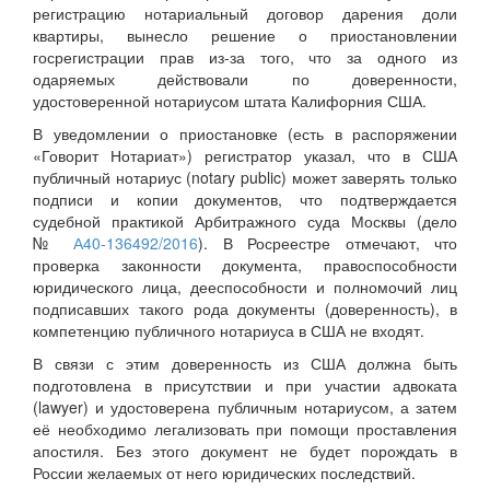
регистрацию нотариальный договор дарения доли
квартиры, вынесло решение о приостановлении
госрегистрации прав из-за того, что за одного из
одаряемых действовали по доверенности,
удостоверенной нотариусом штата Калифорния США.
В уведомлении о приостановке (есть в распоряжении
«Говорит Нотариат») регистратор указал, что в США
публичный нотариус (notary public) может заверять только
подписи и копии документов, что подтверждается
судебной практикой Арбитражного суда Москвы (дело
№
А40-136492/2016
). В Росреестре отмечают, что
проверка законности документа, правоспособности
юридического лица, дееспособности и полномочий лиц
подписавших такого рода документы (доверенность), в
компетенцию публичного нотариуса в США не входят.
В связи с этим доверенность из США должна быть
подготовлена в присутствии и при участии адвоката
(lawyer) и удостоверена публичным нотариусом, а затем
её необходимо легализовать при помощи проставления
апостиля. Без этого документ не будет порождать в
России желаемых от него юридических последствий.