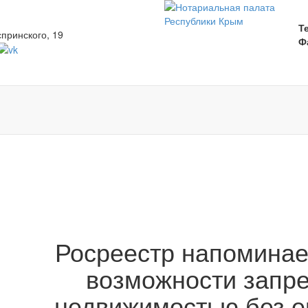
Т
спринского, 19
Ф
Росреестр напоминае
возможности запре
недвижимостью без ег