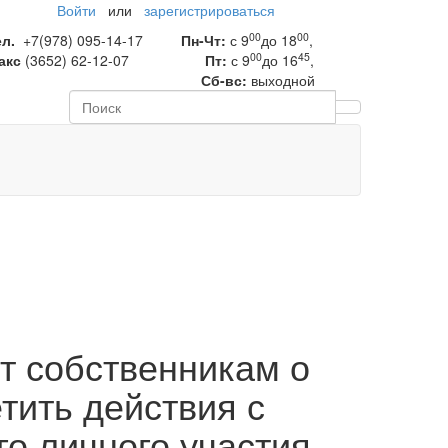
Войти
или
зарегистрироваться
00
00
ел.
+7(978) 095-14-17
Пн-Чт:
с 9
до 18
,
00
45
акс
(3652) 62-12-07
Пт:
с 9
до 16
,
Сб-вс:
выходной
т собственникам о
тить действия с
о личного участия