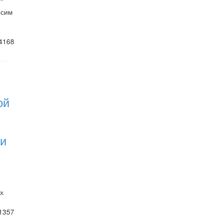
осим
4168
ой
 и
х
1357