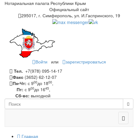
Нотариальная палата Республики Крым
Официальный сайт
295017, г. Симферополь, ул. И.Гаспринского, 19
Войти
или
зарегистрироваться
Тел.
+7(978) 095-14-17
Факс
(3652) 62-12-07
00
00
Пн-Чт:
с 9
до 18
,
00
45
Пт:
с 9
до 16
,
Сб-вс:
выходной
Toggle
navigati
Главная