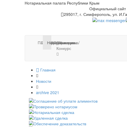
Нотариальная палата Республики Крым
Официальный сайт
295017, г. Симферополь, ул. И.Га
Палата
Тарифы
Нотариусы
Новости
Информация
Публикации
Стажировка/
Контакты
Конкурс
Главная
Новости
archive 2021