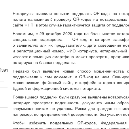
Нотариусы выявили попытки подделать QR-коды на нота
палата напоминает: проверку QR-кодов на нотариальных
сайте ФНП, в этом случае гарантируется защита от подделок
Напомним, с 29 декабря 2020 года на большинстве нота
специальная маркировка — QR-код, в котором зашифро
о заявителях или их представителях, дата совершения но
и регистрационный номер, ФИО нотариуса, нотариальный 
человек с помощью смартфона может проверить, предъяви
нотариуса на бланке подделаны.
391
Недавно был выявлен новый способ мошенничества с
подделывали и сам документ, и QR-код на нем. Сканиру
мошенниками фейковый сайт, интерфейс которого копир
Единой информационной системы нотариата.
Появившиеся подделки были сразу же выявлены нотариусам
нотариус проверяет подлинность документа иным обра
злоумышленникам не удалось. Риски для граждан возникаю
например, по предъявленной доверенности, без участия но
Чтобы избежать поддельных QR-кодов, Федеральная
самостоятельно проверять представленные им довереннос