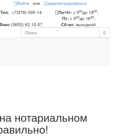
Войти
или
зарегистрироваться
00
00
Тел.
+7(978) 095-14-
Пн-Чт:
с 9
до 18
,
00
45
7
Пт:
с 9
до 16
,
Факс
(3652) 62-12-07
Сб-вс:
выходной
на нотариальном
равильно!