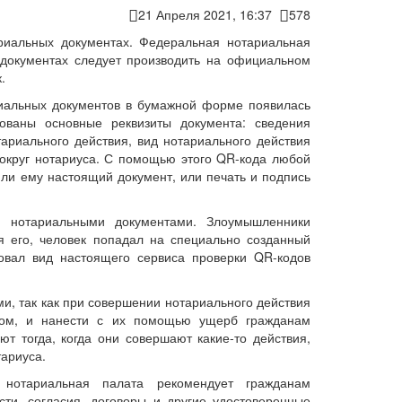
21 Апреля 2021, 16:37
578
риальных документах. Федеральная нотариальная
 документах следует производить на официальном
.
риальных документов в бумажной форме появилась
ваны основные реквизиты документа: сведения
тариального действия, вид нотариального действия
округ нотариуса. С помощью этого QR-кода любой
ли ему настоящий документ, или печать и подпись
 нотариальными документами. Злоумышленники
я его, человек попадал на специально созданный
овал вид настоящего сервиса проверки QR-кодов
и, так как при совершении нотариального действия
зом, и нанести с их помощью ущерб гражданам
т тогда, когда они совершают какие-то действия,
тариуса.
 нотариальная палата рекомендует гражданам
ти, согласия, договоры и другие удостоверенные