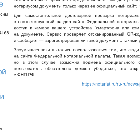
е
нотариусом документы только через ее официальный сайт: no
осим
Для самостоятельной достоверной проверки нотариал
в соответствующий раздел сайта Федеральной нотариаль
доступ к камере вашего устройства (смартфона или ко
4168
на документе. Сервис проверяет отсканированный QR-к
и сообщает — зарегистрирован ли такой документ с такими 
Злоумышленники пытались воспользоваться тем, что люди 
на сайте Федеральной нотариальной палаты. Такая возмо
но в этом случае возможна подмена официального с
пользователь обязательно должен убедиться, что отк
ой
с ФНП.РФ.
https://notariat.ru/ru-ru/new
 и
х