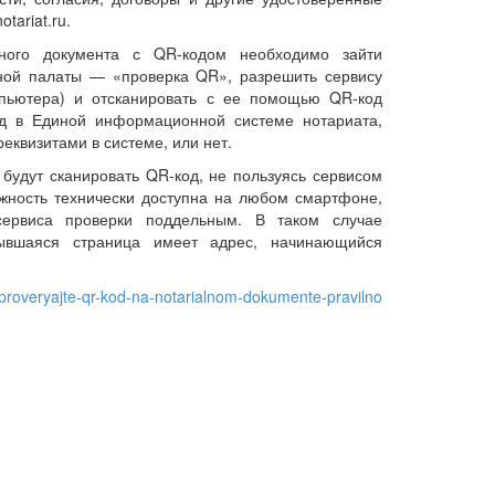
tariat.ru.
ьного документа с QR-кодом необходимо зайти
ной палаты — «проверка QR», разрешить сервису
мпьютера) и отсканировать с ее помощью QR-код
од в Единой информационной системе нотариата,
реквизитами в системе, или нет.
будут сканировать QR-код, не пользуясь сервисом
жность технически доступна на любом смартфоне,
ервиса проверки поддельным. В таком случае
рывшаяся страница имеет адрес, начинающийся
s/proveryajte-qr-kod-na-notarialnom-dokumente-pravilno