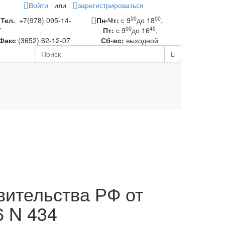
Войти
или
зарегистрироваться
00
00
Тел.
+7(978) 095-14-
Пн-Чт:
с 9
до 18
,
00
45
7
Пт:
с 9
до 16
,
Факс
(3652) 62-12-07
Сб-вс:
выходной
ительства РФ от
6 N 434