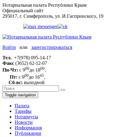
Нотариальная палата Республики Крым
Официальный сайт
295017, г. Симферополь, ул. И.Гаспринского, 19
Войти
или
зарегистрироваться
Тел.
+7(978) 095-14-17
Факс
(3652) 62-12-07
00
00
Пн-Чт:
с 9
до 18
,
00
45
Пт:
с 9
до 16
,
Сб-вс:
выходной
Toggle navigation
Палата
Тарифы
Нотариусы
Новости
Информация
Публикации