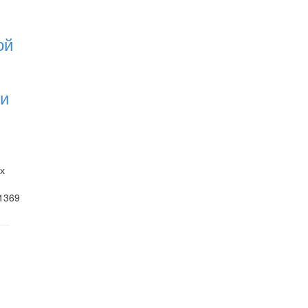
ой
 и
х
1369