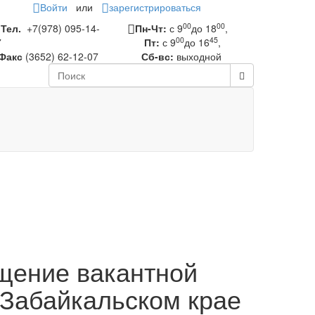
Войти
или
зарегистрироваться
00
00
Тел.
+7(978) 095-14-
Пн-Чт:
с 9
до 18
,
00
45
7
Пт:
с 9
до 16
,
Факс
(3652) 62-12-07
Сб-вс:
выходной
щение вакантной
 Забайкальском крае