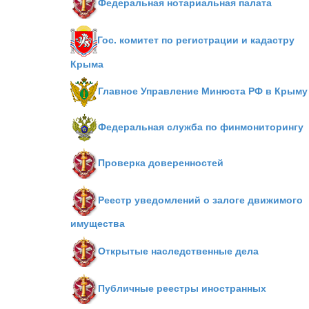
Федеральная нотариальная палата
Гос. комитет по регистрации и кадастру
Крыма
Главное Управление Минюста РФ в Крыму
Федеральная служба по финмониторингу
Проверка доверенностей
Реестр уведомлений о залоге движимого
имущества
Открытые наследственные дела
Публичные реестры иностранных