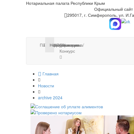
Нотариальная палата Республики Крым
Официальный сайт
295017, г. Симферополь, ул. И.Га
Палата
Тарифы
Нотариусы
Новости
Информация
Публикации
Стажировка/
Контакты
Конкурс
Главная
Новости
archive 2024