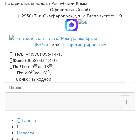
Нотариальная палата Республики Крым
Официальный сайт
295017, г. Симферополь, ул. И.Гаспринского, 19
Войти
или
зарегистрироваться
Тел.
+7(978) 095-14-17
Факс
(3652) 62-12-07
00
00
Пн-Чт:
с 9
до 18
,
00
45
Пт:
с 9
до 16
,
Сб-вс:
выходной
Toggle
navigati
Главная
Новости