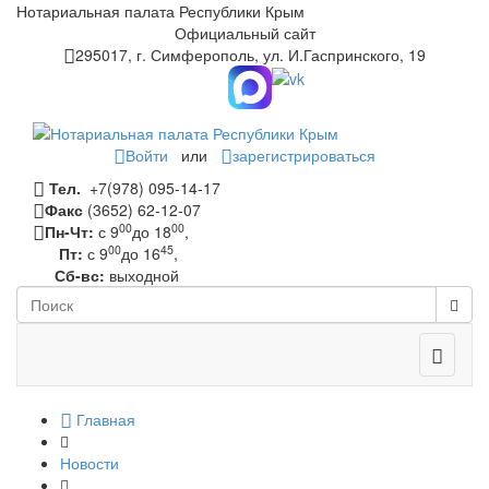
Нотариальная палата Республики Крым
Официальный сайт
295017, г. Симферополь, ул. И.Гаспринского, 19
Войти
или
зарегистрироваться
Тел.
+7(978) 095-14-17
Факс
(3652) 62-12-07
00
00
Пн-Чт:
с 9
до 18
,
00
45
Пт:
с 9
до 16
,
Сб-вс:
выходной
Toggle
navigati
Главная
Новости