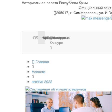
Нотариальная палата Республики Крым
Официальный сайт
295017, г. Симферополь, ул. И.Га
Палата
Тарифы
Нотариусы
Новости
Информация
Публикации
Стажировка/
Контакты
Конкурс
Главная
Новости
archive 2022