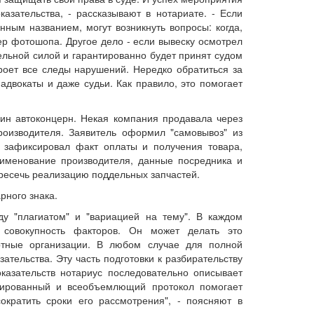
азательства, - рассказывают в нотариате. - Если
нным названием, могут возникнуть вопросы: когда,
ер фотошопа. Другое дело - если вывеску осмотрел
ельной силой и гарантированно будет принят судом
роет все следы нарушений. Нередко обратиться за
адвокаты и даже судьи. Как правило, это помогает
ин автоконцерн. Некая компания продавала через
роизводителя. Заявитель оформил "самовывоз" из
т зафиксировал факт оплаты и получения товара,
аименование производителя, данные посредника и
 пресечь реализацию поддельных запчастей.
рного знака.
у "плагиатом" и "вариацией на тему". В каждом
 совокупность факторов. Он может делать это
ртные организации. В любом случае для полной
тельства. Эту часть подготовки к разбирательству
оказательств нотариус последовательно описывает
урированный и всеобъемлющий протокол помогает
ократить сроки его рассмотрения", - поясняют в