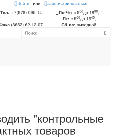
Войти
или
зарегистрироваться
00
00
Тел.
+7(978) 095-14-
Пн-Чт:
с 9
до 18
,
00
45
7
Пт:
с 9
до 16
,
Факс
(3652) 62-12-07
Сб-вс:
выходной
одить "контрольные
актных товаров