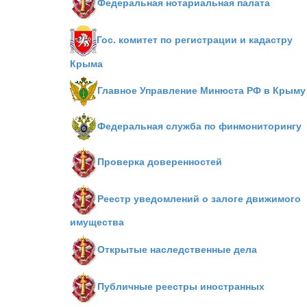
Федеральная нотариальная палата
Гос. комитет по регистрации и кадастру
Крыма
Главное Управление Минюста РФ в Крыму
Федеральная служба по финмониторингу
Проверка доверенностей
Реестр уведомлений о залоге движимого
имущества
Открытые наследственные дела
Публичные реестры иностранных