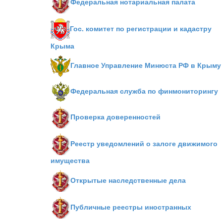
Федеральная нотариальная палата
Гос. комитет по регистрации и кадастру
Крыма
Главное Управление Минюста РФ в Крыму
Федеральная служба по финмониторингу
Проверка доверенностей
Реестр уведомлений о залоге движимого
имущества
Открытые наследственные дела
Публичные реестры иностранных