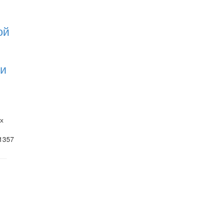
ой
 и
х
1357