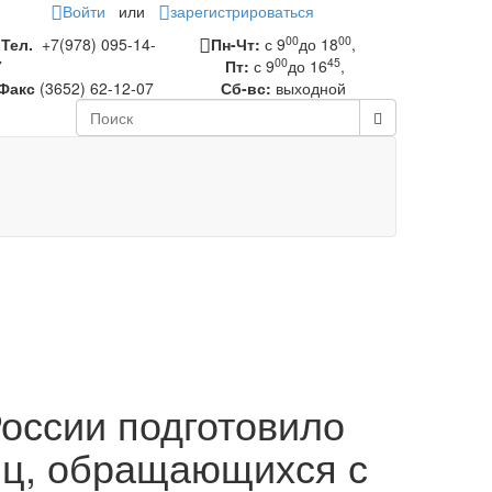
Войти
или
зарегистрироваться
00
00
Тел.
+7(978) 095-14-
Пн-Чт:
с 9
до 18
,
00
45
7
Пт:
с 9
до 16
,
Факс
(3652) 62-12-07
Сб-вс:
выходной
оссии подготовило
иц, обращающихся с