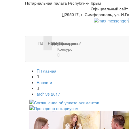
Нотариальная палата Республики Крым
Официальный сайт
295017, г. Симферополь, ул. И.Га
Палата
Тарифы
Нотариусы
Новости
Информация
Публикации
Стажировка/
Контакты
Конкурс
Главная
Новости
archive 2017