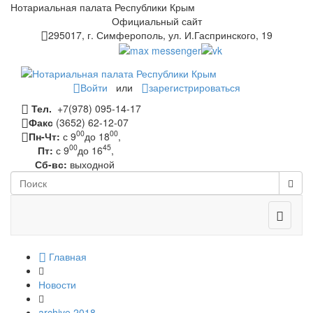
Нотариальная палата Республики Крым
Официальный сайт
295017, г. Симферополь, ул. И.Гаспринского, 19
Войти
или
зарегистрироваться
Тел.
+7(978) 095-14-17
Факс
(3652) 62-12-07
00
00
Пн-Чт:
с 9
до 18
,
00
45
Пт:
с 9
до 16
,
Сб-вс:
выходной
Toggle
navigati
Главная
Новости
archive 2018