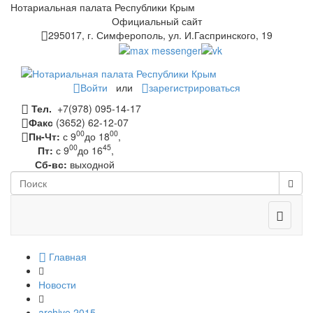
Нотариальная палата Республики Крым
Официальный сайт
295017, г. Симферополь, ул. И.Гаспринского, 19
Войти
или
зарегистрироваться
Тел.
+7(978) 095-14-17
Факс
(3652) 62-12-07
00
00
Пн-Чт:
с 9
до 18
,
00
45
Пт:
с 9
до 16
,
Сб-вс:
выходной
Toggle
navigati
Главная
Новости
archive 2015