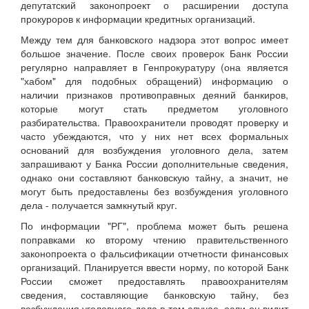
депутатский законопроект о расширении доступа
прокуроров к информации кредитных организаций.
Между тем для банковского надзора этот вопрос имеет
большое значение. После своих проверок Банк России
регулярно направляет в Генпрокуратуру (она является
"хабом" для подобных обращений) информацию о
наличии признаков противоправных деяний банкиров,
которые могут стать предметом уголовного
разбирательства. Правоохранители проводят проверку и
часто убеждаются, что у них нет всех формальных
оснований для возбуждения уголовного дела, затем
запрашивают у Банка России дополнительные сведения,
однако они составляют банковскую тайну, а значит, не
могут быть предоставлены без возбуждения уголовного
дела - получается замкнутый круг.
По информации "РГ", проблема может быть решена
поправками ко второму чтению правительственного
законопроекта о фальсификации отчетности финансовых
организаций. Планируется ввести норму, по которой Банк
России сможет предоставлять правоохранителям
сведения, составляющие банковскую тайну, без
возбуждения уголовного дела в том случае, если он видит