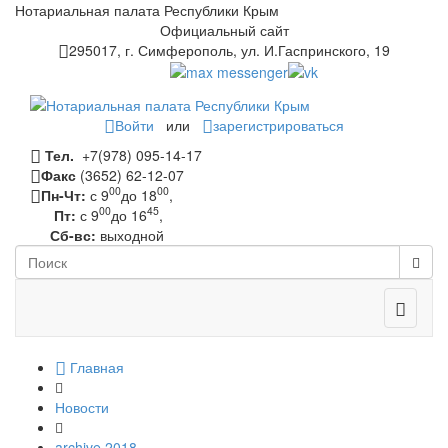
Нотариальная палата Республики Крым
Официальный сайт
295017, г. Симферополь, ул. И.Гаспринского, 19
Войти
или
зарегистрироваться
Тел.
+7(978) 095-14-17
Факс
(3652) 62-12-07
00
00
Пн-Чт:
с 9
до 18
,
00
45
Пт:
с 9
до 16
,
Сб-вс:
выходной
Toggle
navigati
Главная
Новости
archive 2018