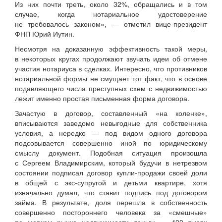
Из них почти треть, около 32%, обращались и в том
случае, когда нотариальное удостоверение
не требовалось законом», — отметил вице-президент
ФНП Юрий Иутин.
Несмотря на доказанную эффективность такой меры,
в некоторых кругах продолжают звучать идеи об отмене
участия нотариуса в сделках. Интересно, что противников
нотариальной формы не смущает тот факт, что в основе
подавляющего числа преступных схем с недвижимостью
лежит именно простая письменная форма договора.
Зачастую в договор, составленный «на коленке»,
вписываются заведомо невыгодные для собственника
условия, а нередко — под видом одного договора
подсовывается совершенно иной по юридическому
смыслу документ. Подобная ситуация произошла
с Сергеем Владимирским, который будучи в нетрезвом
состоянии подписал договор купли-продажи своей доли
в общей с экс-супругой и детьми квартире, хотя
изначально думал, что ставит подпись под договором
займа. В результате, доля перешла в собственность
совершенно постороннего человека за «смешные»
по меркам рынка недвижимости деньги — 400 тысяч