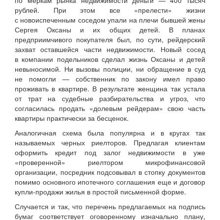
рублей. При этом все «прелести» жизни
с новоиспеченным соседом упали на плечи бывшей жены
Сергея Оксаны и их общих детей. В планах
предприимчивого покупателя был, по сути, рейдерский
захват оставшейся части недвижимости. Новый сосед
в компании подельников сделал жизнь Оксаны и детей
невыносимой. Ни вызовы полиции, ни обращение в суд
не помогли — собственник по закону имел право
проживать в квартире. В результате женщина так устала
от трат на судебные разбирательства и угроз, что
согласилась продать «долевым рейдерам» свою часть
квартиры практически за бесценок.
Аналогичная схема была популярна и в кругах так
называемых черных риелторов. Предлагая клиентам
оформить кредит под залог недвижимости в уже
«проверенной» риелтором микрофинансовой
организации, посредник подсовывал в стопку документов
помимо основного ипотечного соглашения еще и договор
купли-продажи жилья в простой письменной форме.
Случается и так, что перечень предлагаемых на подпись
бумаг соответствует оговоренному изначально плану,