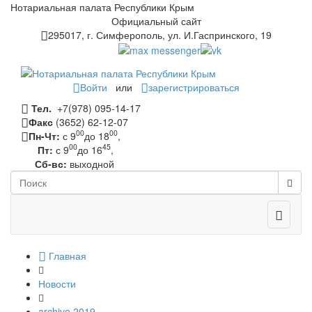
Нотариальная палата Республики Крым
Официальный сайт
295017, г. Симферополь, ул. И.Гаспринского, 19
Войти
или
зарегистрироваться
Тел.
+7(978) 095-14-17
Факс
(3652) 62-12-07
00
00
Пн-Чт:
с 9
до 18
,
00
45
Пт:
с 9
до 16
,
Сб-вс:
выходной
Toggle
navigati
Главная
Новости
archive 2019