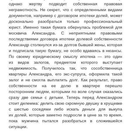
однако жертву подводит собственная правовая
неграмотность. Не секрет, что с определенными видами
документов, например с договором ипотеки долей, может
досконально разобраться только профессиональный
юрист. Именно такая бумага обернулась проблемой для
москвича Александра. С неприятными правовыми
последствиями договора ипотеки долевой собственности
Александр столкнулся из-за долгов бывшей жены, которая
и подписала такую бумагу, не особо вдаваясь в нюансы.
По своему юридическому смыслу ипотека — это один
из видов залогов, предметом которого выступает
недвижимость. Получилось так, что сособственница
квартиры Александра, его экс-супруга, оформила такой
залог и не смогла выплатить долг. Как результат, право
собственности на ее долю в квартире перешло
посторонним людям, которыми по воле случая оказались
сразу две семьи с детьми. Теперь перед Александром
стоит дилемма: делить свою скромную двушку в хрущевке
с шестью соседями либо искать деньги для выкупа
их долей, которые заметно подросли в цене за то время,
пока мужчина пытался разобраться в сложившейся
ситуации.