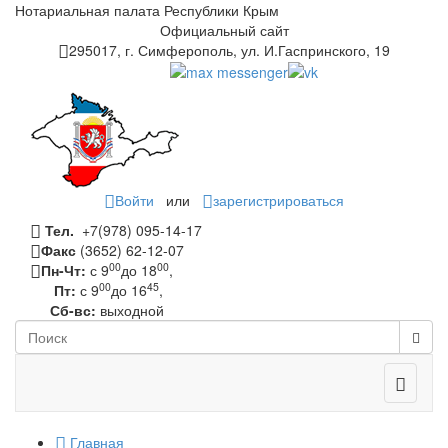
Нотариальная палата Республики Крым
Официальный сайт
295017, г. Симферополь, ул. И.Гаспринского, 19
Войти
или
зарегистрироваться
Тел.
+7(978) 095-14-17
Факс
(3652) 62-12-07
00
00
Пн-Чт:
с 9
до 18
,
00
45
Пт:
с 9
до 16
,
Сб-вс:
выходной
Toggle
navigati
Главная