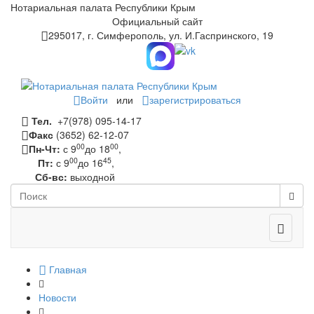
Нотариальная палата Республики Крым
Официальный сайт
295017, г. Симферополь, ул. И.Гаспринского, 19
Войти
или
зарегистрироваться
Тел.
+7(978) 095-14-17
Факс
(3652) 62-12-07
00
00
Пн-Чт:
с 9
до 18
,
00
45
Пт:
с 9
до 16
,
Сб-вс:
выходной
Toggle
navigati
Главная
Новости