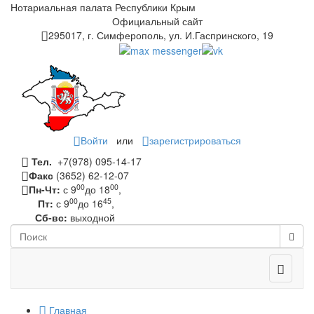
Нотариальная палата Республики Крым
Официальный сайт
295017, г. Симферополь, ул. И.Гаспринского, 19
Войти
или
зарегистрироваться
Тел.
+7(978) 095-14-17
Факс
(3652) 62-12-07
00
00
Пн-Чт:
с 9
до 18
,
00
45
Пт:
с 9
до 16
,
Сб-вс:
выходной
Toggle
navigati
Главная