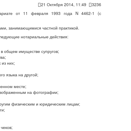
21 Октября 2014, 11:49
3236
тариате от 11 февраля 1993 года N 4462-1
(с
ами, занимающимися частной практикой.
следующие нотариальные действия:
 в общем имуществе супругов;
ва;
 из них;
го языка на другой;
ленном месте;
изображенным на фотографии;
ругим физическим и юридическим лицам;
ги;
 чеков;