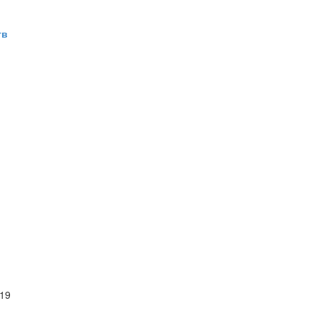
тв
 19