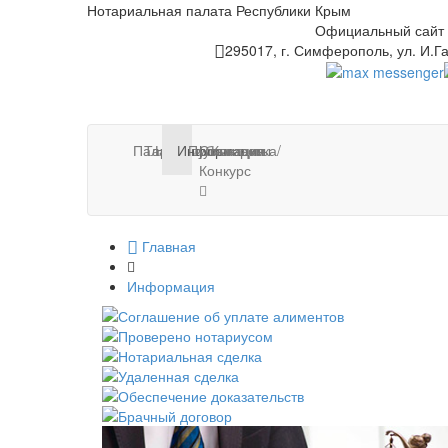
Нотариальная палата Республики Крым
Официальный сайт
295017, г. Симферополь, ул. И.Га
Палата
Тарифы
Нотариусы
Новости
Информация
Публикации
Стажировка/
Контакты
Конкурс
Главная
Информация