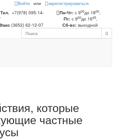
Войти
или
зарегистрироваться
00
00
Тел.
+7(978) 095-14-
Пн-Чт:
с 9
до 18
,
00
45
7
Пт:
с 9
до 16
,
Факс
(3652) 62-12-07
Сб-вс:
выходной
ствия, которые
кующие частные
иусы