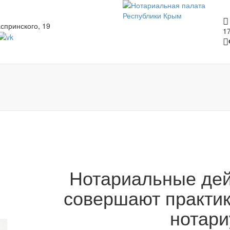
спринского, 19
1
Нотариальные дей
совершают практи
нотар