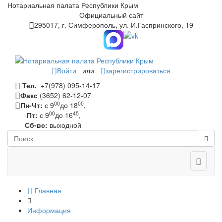
Нотариальная палата Республики Крым
Официальный сайт
295017, г. Симферополь, ул. И.Гаспринского, 19
Войти
или
зарегистрироваться
Тел.
+7(978) 095-14-17
Факс
(3652) 62-12-07
00
00
Пн-Чт:
с 9
до 18
,
00
45
Пт:
с 9
до 16
,
Сб-вс:
выходной
Toggle
navigati
Главная
Информация